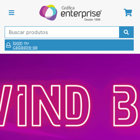
login
ou
cadastre-se