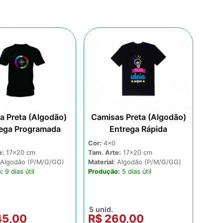
a Preta (Algodão)
Camisas Preta (Algodão)
ega Programada
Entrega Rápida
Cor:
4x0
e:
17x20
Tam. Arte:
17x20
Algodão (P/M/G/GG)
Material:
Algodão (P/M/G/GG)
:
9 dias
Produção:
5 dias
5 unid.
45,00
R$ 260,00