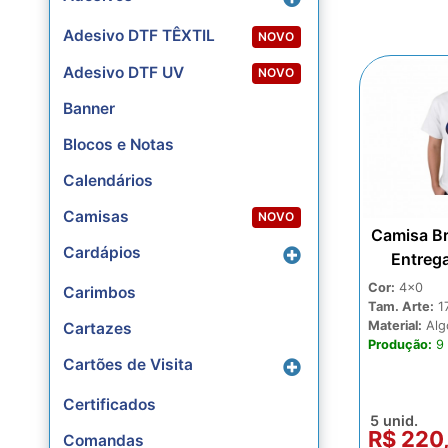
Adesivo DTF TÊXTIL
NOVO
Adesivo DTF UV
NOVO
Banner
Blocos e Notas
Calendários
Camisas
NOVO
Camisa B
Cardápios
Entreg
Cor:
4x0
Carimbos
Tam. Arte:
1
Material:
Alg
Cartazes
Produção:
9 
Cartões de Visita
Certificados
5 unid.
R$ 220
Comandas