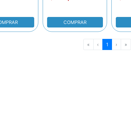
OMPRAR
COMPRAR
«
‹
1
›
»