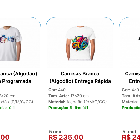
ranca (Algodão)
Camisas Branca
Camis
a Programada
(Algodão) Entrega Rápida
Entr
Cor:
4x0
Cor:
4x0
7x20
Tam. Arte:
17x20
Tam. Art
odão (P/M/G/GG)
Material:
Algodão (P/M/G/GG)
Material:
dias
Produção:
5 dias
Produção
5 unid.
5 unid.
,00
R$ 235,00
R$ 2